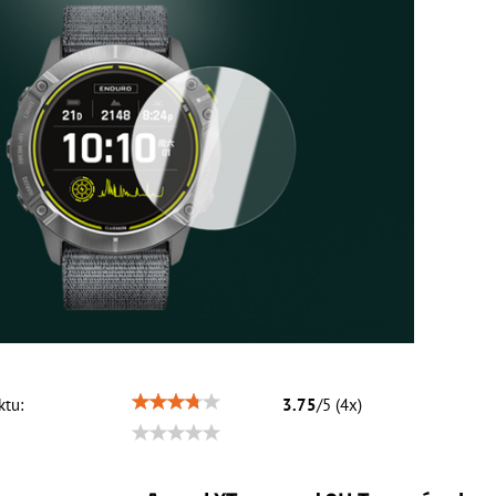
tu:
3.75
/
5
(
4
x)