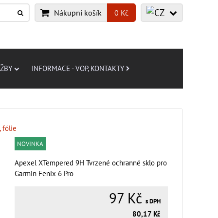
Nákupní košík
0 Kč
UŽBY
INFORMACE - VOP, KONTAKTY
 fólie
NOVINKA
Apexel XTempered 9H Tvrzené ochranné sklo pro
Garmin Fenix ​​6 Pro
97 Kč
s DPH
80,17 Kč