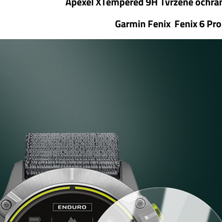
Apexel XTempered 9H Tvrzené ochran
Garmin
Fenix ​​
Fenix ​​6 Pro