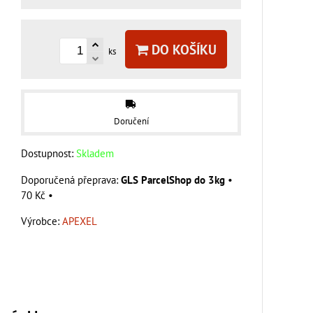
DO KOŠÍKU
ks
Doručení
Dostupnost:
Skladem
GLS ParcelShop do 3kg
•
70 Kč
•
Výrobce:
APEXEL