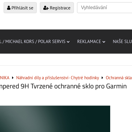
Přihlásit se
Registrace
L / MICHAEL KORS / POLAR SERVIS
REKLAMACE
NAŠE SL
NIKA
Náhradní díly a příslušenství- Chytré hodinky
Ochranná skla,
mpered 9H Tvrzené ochranné sklo pro Garmin