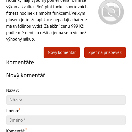
Hodinky mají výborný poměr cena rovná se
výkon a kvalita. Plně plní funkci sportovních
fitness hodinek s mnoha funkcemi. Velkým
plusem je to, že aplikace nepadají a baterie
má uváděnou výdrž. Za akční cenu 999 Kč
podle mě není co řešit a jedná se o víc než
výhodný nákup.
Nový komentář
Zpět na příspěvek
Komentáře
Nový komentář
Název:
*
Jméno:
*
Komentář: