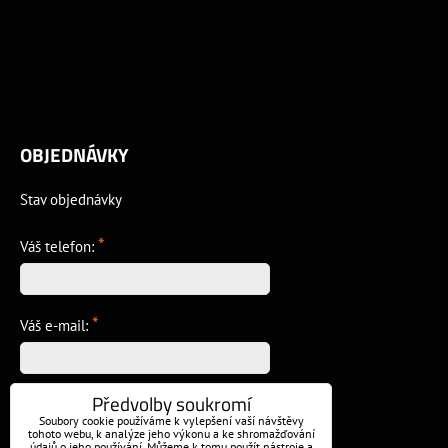
OBJEDNÁVKY
Stav objednávky
*
Váš telefon:
*
Váš e-mail:
Předvolby soukromí
*
Vzkaz:
Soubory cookie používáme k vylepšení vaší návštěvy
tohoto webu, k analýze jeho výkonu a ke shromažďování
údajů o jeho používání. Můžeme k tomu použít nástroje a