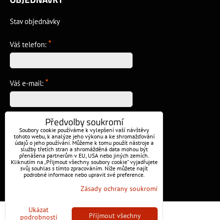
Stav objednávky
*
Váš telefon:
*
Váš e-mail:
Předvolby soukromí
*
Vzkaz:
Soubory cookie používáme k vylepšení vaší návštěvy
tohoto webu, k analýze jeho výkonu a ke shromažďování
údajů o jeho používání. Můžeme k tomu použít nástroje a
služby třetích stran a shromážděná data mohou být
přenášena partnerům v EU, USA nebo jiných zemích.
Kliknutím na „Přijmout všechny soubory cookie“ vyjadřujete
svůj souhlas s tímto zpracováním. Níže můžete najít
podrobné informace nebo upravit své preference.
Odeslat
Zásady ochrany soukromí
Ukázat
Předvolby soukromí
Zásady ochrany soukromí
Přijmout všechny
podrobnosti