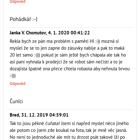
Odpověď
Pohádkář :-)
Janka V. Chomutov
,
4. 1. 2020 00:41:22
Rekla bych ze pán ma problém s paměti HI :-)) mozná si
myslel že se to jen zapne do zásuvky nabije a pak to maká
20 let samo :-))) pokud je sám ještě bych chápala ale tak ho
asi paní vyhnala k prodejci že se robot sám nečistí a to je
dozajista špatně ona přece chtela robaota aby nehnula brvou
:-)))
Odpověď
Čuníci
Bred
,
31. 12. 2019 04:59:01
Tak to jsou pěkné čuňata! Jsem si napřed myslel něco jiného
ale potom co jsem zde koukal na fota, tak je mně věc jasná.
No není to jednoduché ale mít tu drzost psát takové lži po