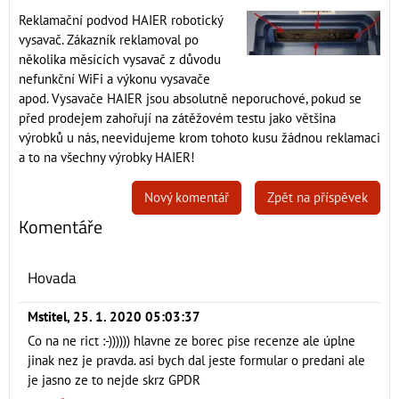
Reklamační podvod HAIER robotický
vysavač. Zákazník reklamoval po
několika měsících vysavač z důvodu
nefunkční WiFi a výkonu vysavače
apod. Vysavače HAIER jsou absolutně neporuchové, pokud se
před prodejem zahořují na zátěžovém testu jako většina
výrobků u nás, neevidujeme krom tohoto kusu žádnou reklamaci
a to na všechny výrobky HAIER!
Nový komentář
Zpět na příspěvek
Komentáře
Hovada
Mstitel
,
25. 1. 2020 05:03:37
Co na ne rict :-)))))) hlavne ze borec pise recenze ale úplne
jinak nez je pravda. asi bych dal jeste formular o predani ale
je jasno ze to nejde skrz GPDR