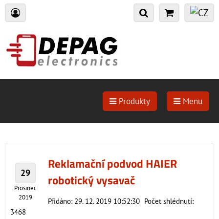
Produkty
Menu
Reklamační podvod HAIER
29
robotický vysavač
Prosinec
2019
Přidáno: 29. 12. 2019 10:52:30
Počet shlédnutí:
3468